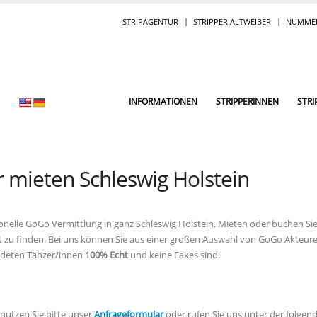
STRIPAGENTUR
STRIPPER ALTWEIBER
NUMMER
INFORMATIONEN
STRIPPERINNEN
STRI
 mieten Schleswig Holstein
onelle GoGo Vermittlung in ganz Schleswig Holstein. Mieten oder buchen Si
tadt zu finden. Bei uns können Sie aus einer großen Auswahl von GoGo Akteu
ildeten Tänzer/innen
100% Echt
und keine Fakes sind.
nutzen Sie bitte unser
Anfrageformular
oder rufen Sie uns unter der folge