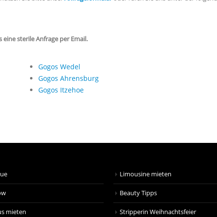
eine sterile Anfrage per Email.
Gogos Wedel
Gogos Ahrensburg
Gogos Itzehoe
que
Limousine mieten
ow
Beauty Tipps
us mieten
Stripperin Weihnachtsfeier