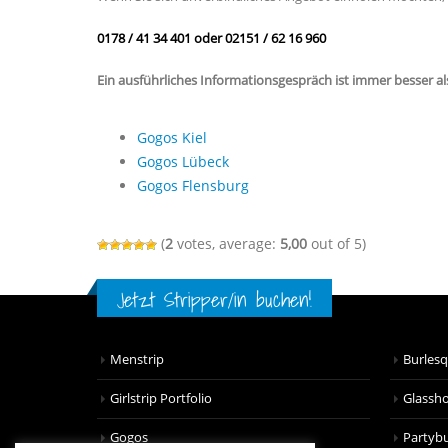
0178 / 41 34 401 oder 02151 / 62 16 960
Ein ausführliches Informationsgespräch ist immer besser als 
Gogos Kiel
Gogos Lübeck
Gogos Flensburg
(
2
votes, average:
5,00
out of 5)
Jetzt Stripper/in buchen!
Menstrip
Burles
Girlstrip Portfolio
Glassh
Gogos
Partyb