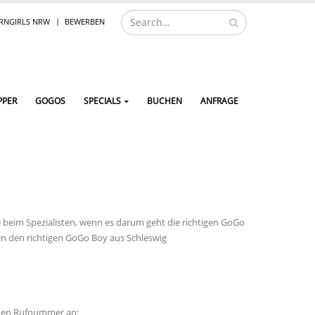
NGIRLS NRW
BEWERBEN
PPER
GOGOS
SPECIALS
BUCHEN
ANFRAGE
e beim Spezialisten, wenn es darum geht die richtigen GoGo
ren den richtigen GoGo Boy aus Schleswig
nden Rufnummer an: