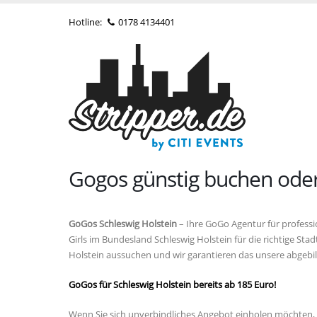
Hotline:
0178 4134401
Gogos günstig buchen oder
GoGos Schleswig Holstein
– Ihre GoGo Agentur für professi
Girls im Bundesland Schleswig Holstein für die richtige S
Holstein aussuchen und wir garantieren das unsere abgeb
GoGos für Schleswig Holstein bereits ab 185 Euro!
Wenn Sie sich unverbindliches Angebot einholen möchten, 