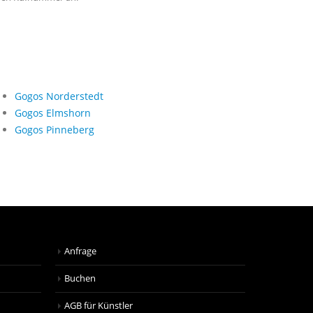
Gogos Norderstedt
Gogos Elmshorn
Gogos Pinneberg
Anfrage
Buchen
AGB für Künstler