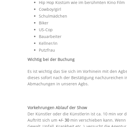
Hip Hop Kostüm wie im berühmten Kino Film
Cowboy/girl
Schulmädchen
Biker
US-Cop
Bauarbeiter
Kellner/in
Putzfrau
Wichtig bei der Buchung
Es ist wichtig das Sie sich im Vorhinein mit den Agb
dieses sofort nach der Bestätigung nachzureichen in 
Abmachungen in unseren Agbs.
Vorkehrungen
Ablauf der Show
Der Künstler oder die Künstlerin ist ca. 10 min vor
Auftritt sich um
+/- 30
min verschieben kann. Wenn e
Gewalt, Unfall, Krankheit etc. ), versucht die Agent