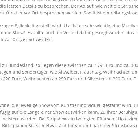
e letzten Details zu besprechen. Der Ablauf, wie weit die Stripsho
n Künstler vor Ort besprochen werden. Somit ist ein reibungsloser
gsmöglichkeit gestellt wird. U.a. ist es sehr wichtig eine Musika
d die Show! Es sollte auch im Vorfeld dafür gesorgt werden, das ein 
h vor Ort geklärt werden.
d zu Bundesland, so liegen diese zwischen ca. 179 Euro und ca. 30
agen und Sondertagen wie Altweiber, Frauentag, Weihnachten und 
ab 220 Euro, Weihnachten ab 250 Euro und Silvester ab 300 Euro. D
obei die jeweilige Show vom Künstler individuell gestaltet wird. U
gfügig auf die Länge einer Show auswirken kann. Zu Ihrer Beruhigu
 meistern werden. Bei Stripshows in beengten Räumen ( Hotelzimmer
Bitte planen Sie sich etwas Zeit für vor und nach der Stripshows m