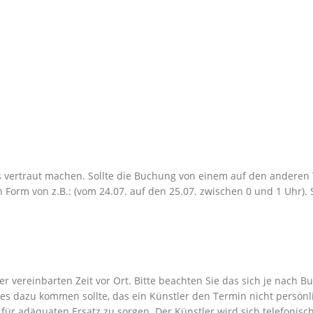
s vertraut machen. Sollte die Buchung von einem auf den anderen Ta
Form von z.B.: (vom 24.07. auf den 25.07. zwischen 0 und 1 Uhr). S
 der vereinbarten Zeit vor Ort. Bitte beachten Sie das sich je na
s dazu kommen sollte, das ein Künstler den Termin nicht persönl
ur für adäquaten Ersatz zu sorgen. Der Künstler wird sich telefonis