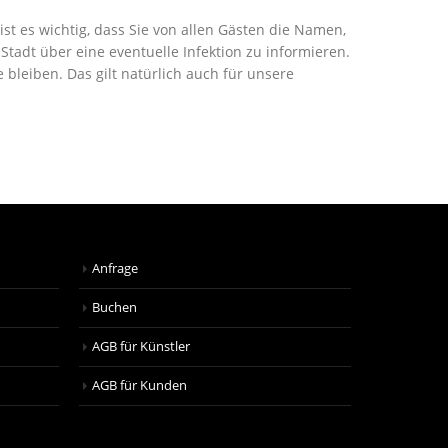
st es wichtig, dass Sie von allen Gästen die Namen,
adt über eine eventuelle Infektion zu informieren.
leiben. Das gilt natürlich auch für unsere
Anfrage
Buchen
AGB für Künstler
AGB für Kunden