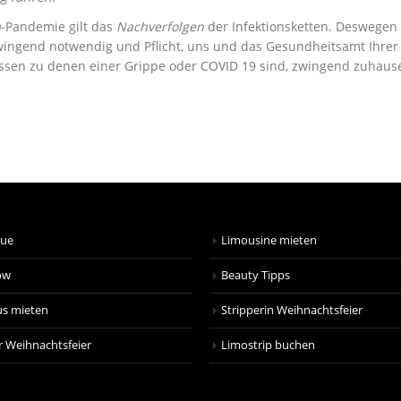
a
-Pandemie gilt das
Nachverfolgen
der Infektionsketten. Deswegen i
ngend notwendig und Pflicht, uns und das Gesundheitsamt Ihrer St
sen zu denen einer Grippe oder COVID 19 sind, zwingend zuhause b
que
Limousine mieten
ow
Beauty Tipps
us mieten
Stripperin Weihnachtsfeier
r Weihnachtsfeier
Limostrip buchen