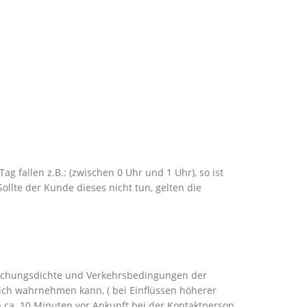
g fallen z.B.: (zwischen 0 Uhr und 1 Uhr), so ist
ollte der Kunde dieses nicht tun, gelten die
ch Buchungsdichte und Verkehrsbedingungen der
ich wahrnehmen kann, ( bei Einflüssen höherer
ch ca. 10 Minuten vor Ankunft bei der Kontaktperson