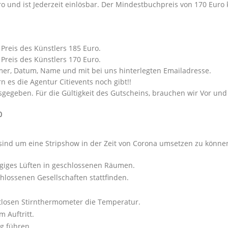
 und ist Jederzeit einlösbar. Der Mindestbuchpreis von 170 Euro 
Preis des Künstlers 185 Euro.
Preis des Künstlers 170 Euro.
mer, Datum, Name und mit bei uns hinterlegten Emailadresse.
n es die Agentur Citievents noch gibt!!
sgegeben. Für die Gültigkeit des Gutscheins, brauchen wir Vor un
0
 sind um eine Stripshow in der Zeit von Corona umsetzen zu könne
giges Lüften in geschlossenen Räumen.
hlossenen Gesellschaften stattfinden.
aktlosen Stirnthermometer die Temperatur.
m Auftritt.
g führen.