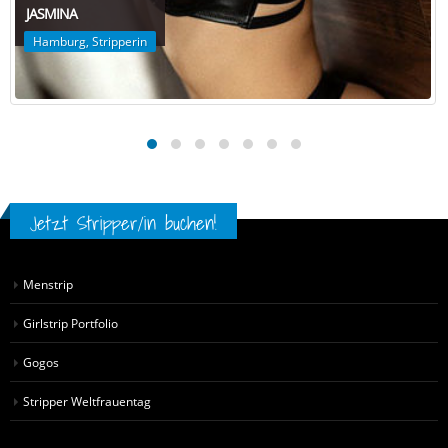
JASMINA
Hamburg
,
Stripperin
Jetzt Stripper/in buchen!
Menstrip
Girlstrip Portfolio
Gogos
Stripper Weltfrauentag