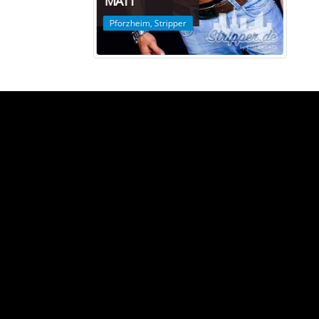
T
ALESSANDRO
heim
,
Stripper
Frankfurt
,
Stripper
RYAN SMITH
rücken
,
Stripper
Saarbrücken
,
Stripper