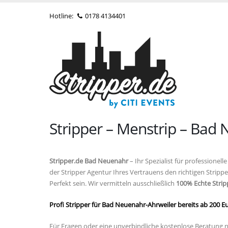
Hotline:
0178 4134401
Stripper – Menstrip – Bad
Stripper.de Bad Neuenahr
– Ihr Spezialist für profession
der Stripper Agentur Ihres Vertrauens den richtigen Strip
Perfekt sein
. Wir vermitteln ausschließlich
100% Echte Strip
Profi Stripper für Bad Neuenahr-Ahrweiler bereits ab 200 E
Für Fragen oder eine unverbindliche kostenlose Beratung n