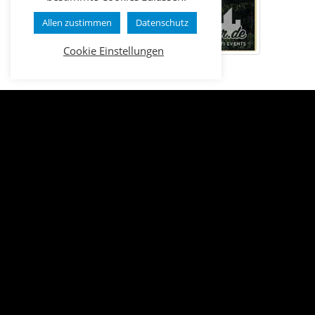
MAT
Ludwigshafen
Allen zustimmen
Datenschutz
Pforz
Cookie Einstellungen
VITO
STOLE
Saarb
Pforzheim
,
Stripper