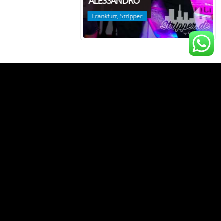
Karlsruhe
,
Stripper
PATRICE
Köln
,
Stripper