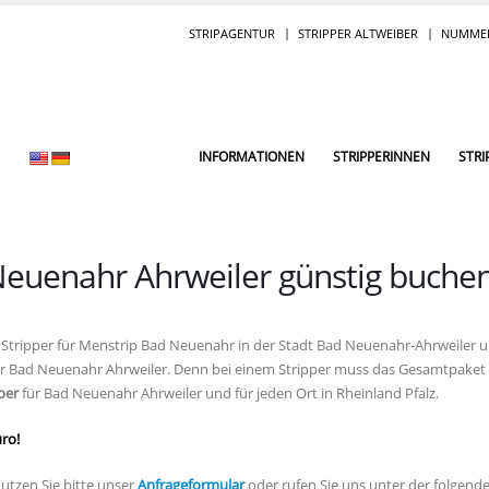
STRIPAGENTUR
STRIPPER ALTWEIBER
NUMMER
INFORMATIONEN
STRIPPERINNEN
STRI
 Neuenahr Ahrweiler günstig buche
elle Stripper für Menstrip Bad Neuenahr in der Stadt Bad Neuenahr-Ahrweiler
per Bad Neuenahr Ahrweiler. Denn bei einem Stripper muss das Gesamtpaket 
per
für Bad Neuenahr Ahrweiler und für jeden Ort in Rheinland Pfalz.
uro!
utzen Sie bitte unser
Anfrageformular
oder rufen Sie uns unter der folgen