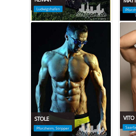
MAT
Ludwigshafen
Pforz
VITO
STOLE
Saarb
Pforzheim
,
Stripper