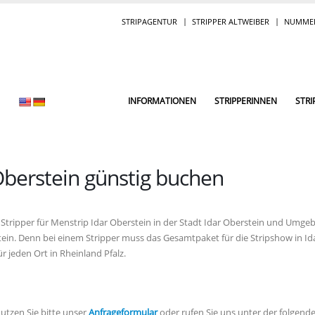
STRIPAGENTUR
STRIPPER ALTWEIBER
NUMMER
INFORMATIONEN
STRIPPERINNEN
STRI
 Oberstein günstig buchen
lle Stripper für Menstrip Idar Oberstein in der Stadt Idar Oberstein und Umge
tein. Denn bei einem Stripper muss das Gesamtpaket für die Stripshow in Id
r jeden Ort in Rheinland Pfalz.
utzen Sie bitte unser
Anfrageformular
oder rufen Sie uns unter der folgen