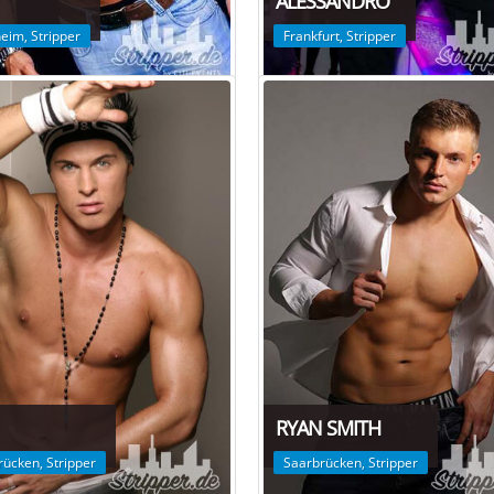
T
ALESSANDRO
heim
,
Stripper
Frankfurt
,
Stripper
RYAN SMITH
rücken
,
Stripper
Saarbrücken
,
Stripper