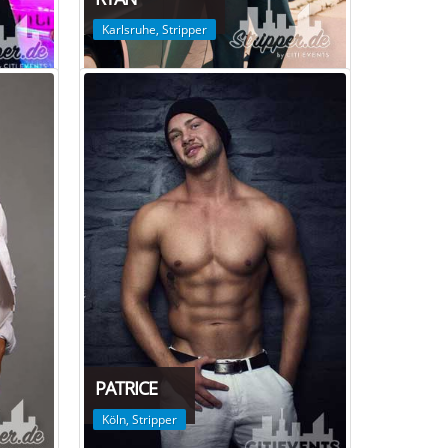
Karlsruhe
,
Stripper
PATRICE
Köln
,
Stripper