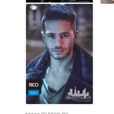
RICO
Köln
(No Ratings Yet)