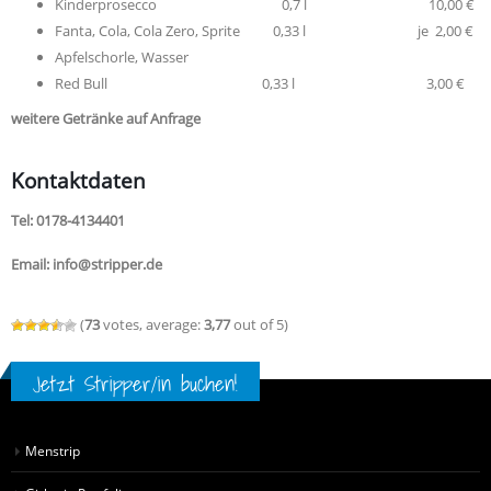
Kinderprosecco 0,7 l 10,00 €
Fanta, Cola, Cola Zero, Sprite 0,33 l je 2,00 €
Apfelschorle, Wasser
Red Bull 0,33 l 3,00 €
weitere Getränke auf Anfrage
Kontaktdaten
Tel: 0178-4134401
Email: info@stripper.de
(
73
votes, average:
3,77
out of 5)
Jetzt Stripper/in buchen!
Menstrip