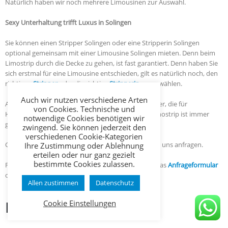
Natürlich haben wir noch mehrere Limousinen zur Auswahl.
Sexy Unterhaltung trifft Luxus in Solingen
Sie können einen Stripper Solingen oder eine Stripperin Solingen
optional gemeinsam mit einer Limousine Solingen mieten. Denn beim
Limostrip durch die Decke zu gehen, ist fast garantiert. Denn haben Sie
sich erstmal für eine Limousine entschieden, gilt es natürlich noch, den
richtigen
Stripper
oder die richtige
Stripperin
auszuwählen.
Auch wir nutzen verschiedene Arten
Auf
Stripper.de
finden Sie Stripperinnen und Stripper, die für
von Cookies. Technische und
Herzklopfen und rote Köpfe sorgen werden. Ein Limostrip ist immer
notwendige Cookies benötigen wir
gerne gebucht bei JGAs und Geburtstagen.
zwingend. Sie können jederzeit den
verschiedenen Cookie-Kategorien
Gerne können Sie auch einen
Partybus
Solingen bei uns anfragen.
Ihre Zustimmung oder Ablehnung
erteilen oder nur ganz gezielt
bestimmte Cookies zulassen.
Für eine unverbindliche Anfragen nutzen Sie bitte das
Anfrageformular
oder rufen Sie uns unter
0178-4134401
einfach an.
Allen zustimmen
Datenschutz
Limousinen Köln mieten
Cookie Einstellungen