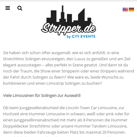
Sie haben sich schon öfter ausgemalt, wie es sich anfühlt, in eine
Stretchlimo Solingen einzusteigen, den Luxus zu genießen und am Ziel
elegant auszusteigen – alles perfekt in Szene gesetzt. Und dann ist da
noch der Traum, die Show einer Stripperin oder eines Strippers während
der Fahrt durch Solingen zu feiern? Wie wäre es, beide Wünsche zu
kombinieren und einen Limostrip Solingen zu buchen?
Viele Limousinen für Solingen zur Auswahl!
Ob beim Junggesellenabschied die Lincoln Town Car Limousine, zur
Hochzeit eine Hummer Limousine in schwarz, weiß oder pink oder für
einen Junggesellinnenabschied mit mehr als 8 Personen die Hummer
Doppeldecker Strechtlimo oder unsere Hummer Tandem Limousine,
denn diese beiden Fahrzeuge bieten Platz bis maximal 20 Personen.