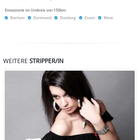
Anfrage möglich.
Gerne sind wir jederzeit für Sie unter
0178-4134401
oder
02151-6216960
erreichbar.
Stripperin Düsseldorf
Stripperin Dortmund
Stripperin Essen
Stripperin Duisburg
Einsatzorte im Umkreis von 150km:
Bochum
Dortmund
Duisburg
Essen
Kleve
WEITERE
STRIPPER/IN