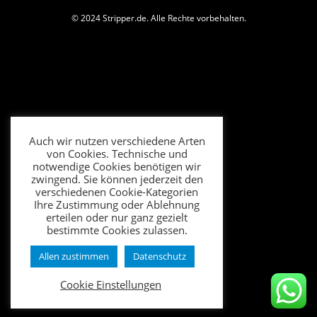
AGB für Kunden
FAQ
Künstlerzugang
Kundenzugang
AGB Fahrzeug Vermietung
Impressum
Datenschutz
Widerrufsbelehrung
Auch wir nutzen verschiedene Arten
von Cookies. Technische und
notwendige Cookies benötigen wir
© 2024 Stripper.de. Alle Rechte vorbehalten.
zwingend. Sie können jederzeit den
verschiedenen Cookie-Kategorien
Ihre Zustimmung oder Ablehnung
erteilen oder nur ganz gezielt
bestimmte Cookies zulassen.
Allen zustimmen
Datenschutz
Cookie Einstellungen