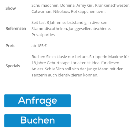
Groesse
170
Gewicht
52
Augenfarbe
Grün
Haarfarbe
dunkel Braun
Piercing
Nein
Tattoo
Ja
Schulmädchen, Domina, Army Girl, Krankenschwester,
Show
Catwoman, Nikolaus, Rotkäppchen uvm.
Seit fast 3 Jahren selbstständig in diversen
Referenzen
Stammdiscotheken, Junggesellenabschiede,
Privatparties
Preis
ab 185 €
Buchen Sie exklusiv nur bei uns Stripperin Maxime für
18 Jahre Geburtstage. Ihr alter ist ideal für diesen
Specials
Anlass. Schließlich soll sich der junge Mann mit der