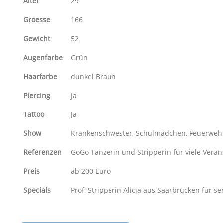
Alter
29
Groesse
166
Gewicht
52
Augenfarbe
Grün
Haarfarbe
dunkel Braun
Piercing
Ja
Tattoo
Ja
Show
Krankenschwester, Schulmädchen, Feuerwehrfr
Referenzen
GoGo Tänzerin und Stripperin für viele Vera
Preis
ab 200 Euro
Specials
Profi Stripperin Alicja aus Saarbrücken für s