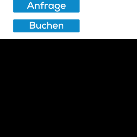
Einsatzorte im Umkreis von 150km:
Homburg
Saarbrücken
Saarland
Saarlouis