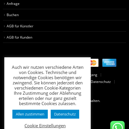
Anfrage
Buchen
AGB für Künstler
AGB für Kunden
Auch wir nutzen verschiedene Arten
von Cookies. Technische und
FAQ
Künstlerzugang
Kundenzugang
notwendige Cookies benötigen wir
AGB Fahrzeug Vermietung
Impressum
Datenschutz
zwingend. Sie können jederzeit den
verschiedenen Cookie-Kategorien
Widerrufsbelehrung
Ihre Zustimmung oder Ablehnung
erteilen oder nur ganz gezielt
© 2024 Stripper.de. Alle Rechte vorbehalten.
bestimmte Cookies zulassen.
Allen zustimmen
Datenschutz
Cookie Einstellungen